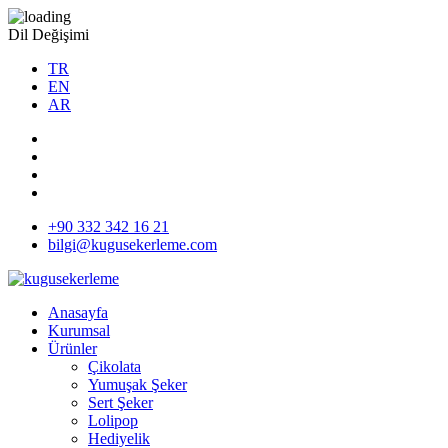
Dil Değişimi
TR
EN
AR
+90 332 342 16 21
bilgi@kugusekerleme.com
Anasayfa
Kurumsal
Ürünler
Çikolata
Yumuşak Şeker
Sert Şeker
Lolipop
Hediyelik