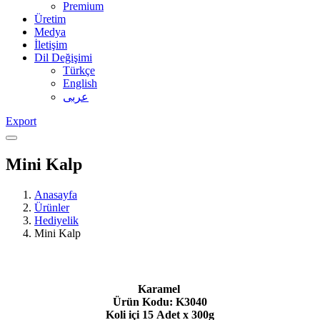
Premium
Üretim
Medya
İletişim
Dil Değişimi
Türkçe
English
عربى
Export
Mini Kalp
Anasayfa
Ürünler
Hediyelik
Mini Kalp
Karamel
Ürün Kodu: K3040
​​​​Koli içi 15 Adet x 300g