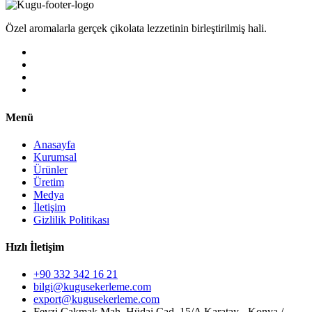
Özel aromalarla gerçek çikolata lezzetinin birleştirilmiş hali.
Menü
Anasayfa
Kurumsal
Ürünler
Üretim
Medya
İletişim
Gizlilik Politikası
Hızlı İletişim
+90 332 342 16 21
bilgi@kugusekerleme.com
export@kugusekerleme.com
Fevzi Çakmak Mah. Hüdai Cad. 15/A Karatay - Konya /