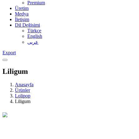
Premium
Üretim
Medya
İletişim
Dil Değişimi
Türkçe
English
عربى
Export
Liligum
Anasayfa
Ürünler
Lolipop
Liligum