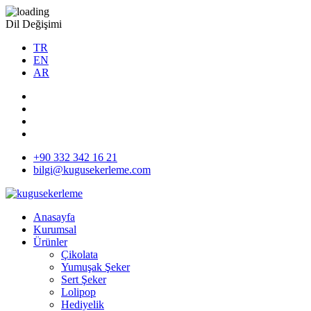
Dil Değişimi
TR
EN
AR
+90 332 342 16 21
bilgi@kugusekerleme.com
Anasayfa
Kurumsal
Ürünler
Çikolata
Yumuşak Şeker
Sert Şeker
Lolipop
Hediyelik