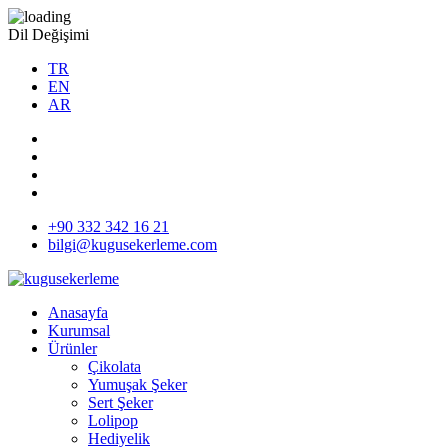
Dil Değişimi
TR
EN
AR
+90 332 342 16 21
bilgi@kugusekerleme.com
Anasayfa
Kurumsal
Ürünler
Çikolata
Yumuşak Şeker
Sert Şeker
Lolipop
Hediyelik