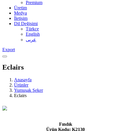
Premium
Üretim
Medya
İletişim
Dil Değişimi
Türkçe
English
عربى
Export
Eclairs
Anasayfa
Ürünler
Yumuşak Şeker
Eclairs
Fındık
Ürün Kodu: K2130