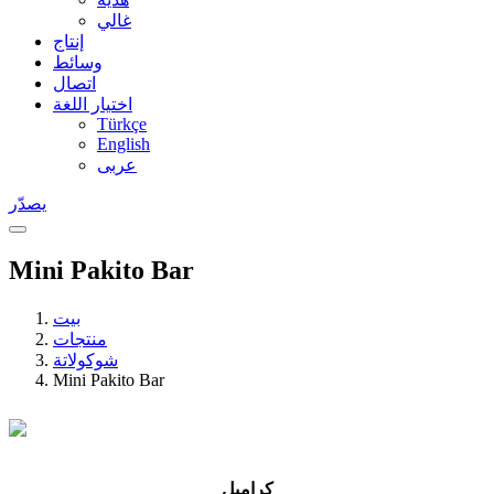
غالي
إنتاج
وسائط
اتصال
اختيار اللغة
Türkçe
English
عربى
يصدّر
Mini Pakito Bar
بيت
منتجات
شوكولاتة
Mini Pakito Bar
كراميل