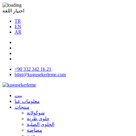
اختيار اللغة
TR
EN
AR
+90 332 342 16 21
bilgi@kugusekerleme.com
بيت
معلومات عنا
منتجات
شوكولاتة
حلوى طرية
الحلوى الصلبة
مصاصة
هدية